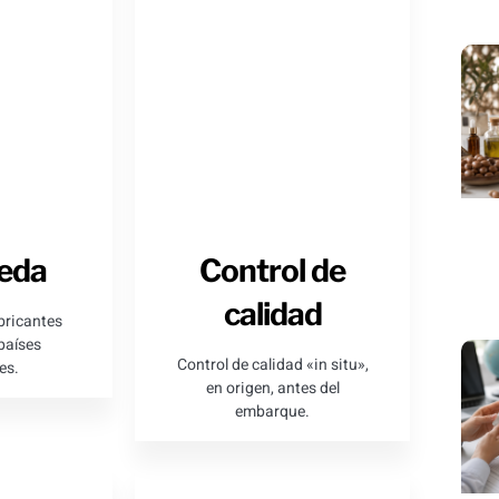
eda
Control de
calidad
bricantes
países
Control de calidad «in situ»,
es.
en origen, antes del
embarque.