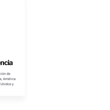
ncia
ción de
a, América
 Unidos y