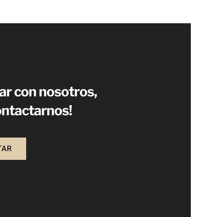
jar con nosotros,
ontactarnos!
TAR